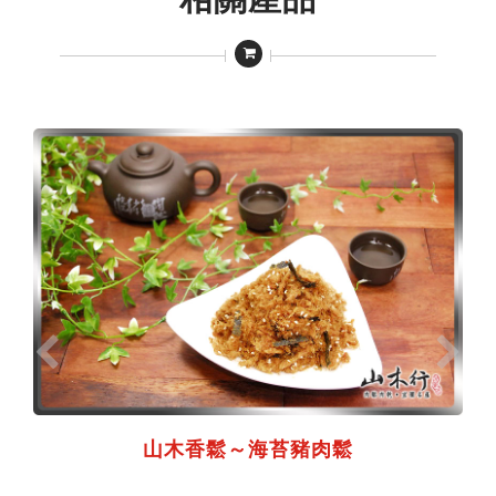
山木香鬆～海苔豬肉鬆