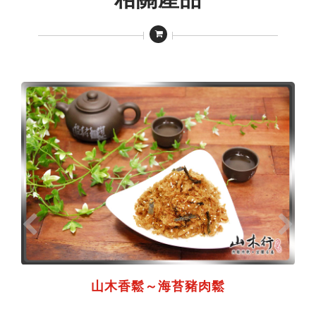
山木香鬆～海苔豬肉鬆