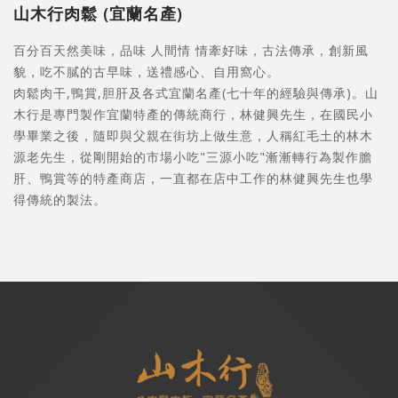
山木行肉鬆 (宜蘭名產)
百分百天然美味，品味 人間情 情牽好味，古法傳承，創新風
貌，吃不膩的古早味，送禮感心、自用窩心。
肉鬆肉干,鴨賞,胆肝及各式宜蘭名產(七十年的經驗與傳承)。山
木行是專門製作宜蘭特產的傳統商行，林健興先生，在國民小
學畢業之後，隨即與父親在街坊上做生意，人稱紅毛土的林木
源老先生，從剛開始的市場小吃"三源小吃"漸漸轉行為製作膽
肝、鴨賞等的特產商店，一直都在店中工作的林健興先生也學
得傳統的製法。