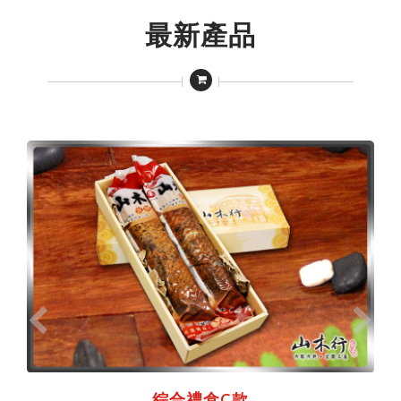
最新產品
綜合禮盒C款