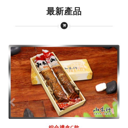
最新產品
綜合禮盒C款