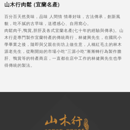
山木行肉鬆 (宜蘭名產)
百分百天然美味，品味 人間情 情牽好味，古法傳承，創新風
貌，吃不膩的古早味，送禮感心、自用窩心。
肉鬆肉干,鴨賞,胆肝及各式宜蘭名產(七十年的經驗與傳承)。山
木行是專門製作宜蘭特產的傳統商行，林健興先生，在國民小
學畢業之後，隨即與父親在街坊上做生意，人稱紅毛土的林木
源老先生，從剛開始的市場小吃"三源小吃"漸漸轉行為製作膽
肝、鴨賞等的特產商店，一直都在店中工作的林健興先生也學
得傳統的製法。