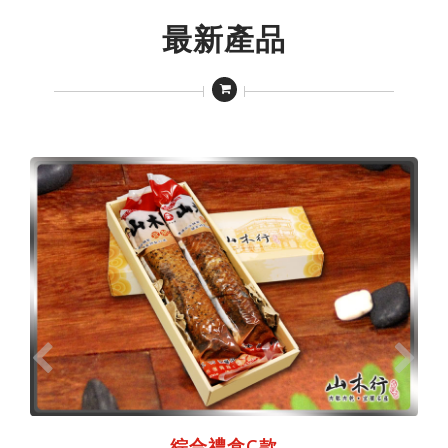
最新產品
綜合禮盒C款