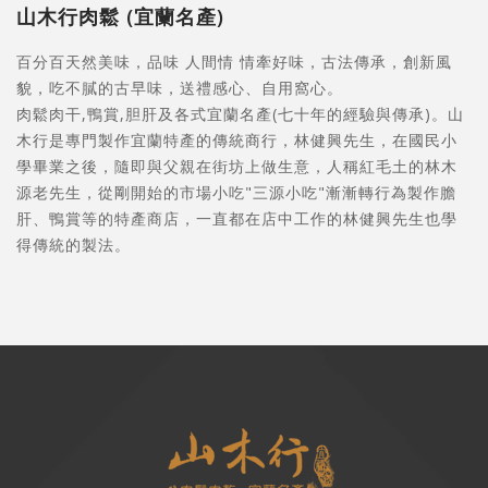
山木行肉鬆 (宜蘭名產)
百分百天然美味，品味 人間情 情牽好味，古法傳承，創新風
貌，吃不膩的古早味，送禮感心、自用窩心。
肉鬆肉干,鴨賞,胆肝及各式宜蘭名產(七十年的經驗與傳承)。山
木行是專門製作宜蘭特產的傳統商行，林健興先生，在國民小
學畢業之後，隨即與父親在街坊上做生意，人稱紅毛土的林木
源老先生，從剛開始的市場小吃"三源小吃"漸漸轉行為製作膽
肝、鴨賞等的特產商店，一直都在店中工作的林健興先生也學
得傳統的製法。