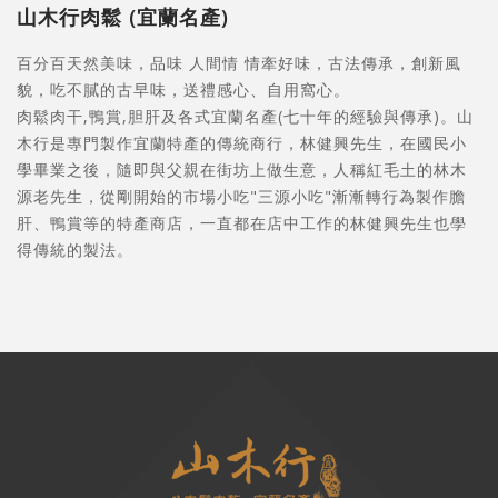
山木行肉鬆 (宜蘭名產)
百分百天然美味，品味 人間情 情牽好味，古法傳承，創新風
貌，吃不膩的古早味，送禮感心、自用窩心。
肉鬆肉干,鴨賞,胆肝及各式宜蘭名產(七十年的經驗與傳承)。山
木行是專門製作宜蘭特產的傳統商行，林健興先生，在國民小
學畢業之後，隨即與父親在街坊上做生意，人稱紅毛土的林木
源老先生，從剛開始的市場小吃"三源小吃"漸漸轉行為製作膽
肝、鴨賞等的特產商店，一直都在店中工作的林健興先生也學
得傳統的製法。