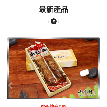
最新產品
綜合禮盒C款