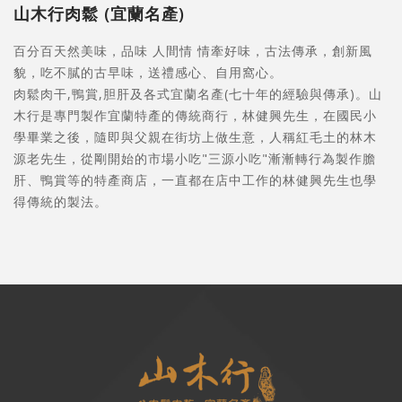
山木行肉鬆 (宜蘭名產)
百分百天然美味，品味 人間情 情牽好味，古法傳承，創新風
貌，吃不膩的古早味，送禮感心、自用窩心。
肉鬆肉干,鴨賞,胆肝及各式宜蘭名產(七十年的經驗與傳承)。山
木行是專門製作宜蘭特產的傳統商行，林健興先生，在國民小
學畢業之後，隨即與父親在街坊上做生意，人稱紅毛土的林木
源老先生，從剛開始的市場小吃"三源小吃"漸漸轉行為製作膽
肝、鴨賞等的特產商店，一直都在店中工作的林健興先生也學
得傳統的製法。