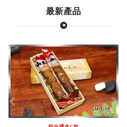
最新產品
綜合禮盒C款