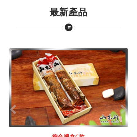
最新產品
綜合禮盒C款