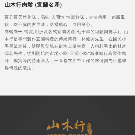
山木行肉鬆 (宜蘭名產)
百分百天然美味，品味 人間情 情牽好味，古法傳承，創新風
貌，吃不膩的古早味，送禮感心、自用窩心。
肉鬆肉干,鴨賞,胆肝及各式宜蘭名產(七十年的經驗與傳承)。山
木行是專門製作宜蘭特產的傳統商行，林健興先生，在國民小
學畢業之後，隨即與父親在街坊上做生意，人稱紅毛土的林木
源老先生，從剛開始的市場小吃"三源小吃"漸漸轉行為製作膽
肝、鴨賞等的特產商店，一直都在店中工作的林健興先生也學
得傳統的製法。