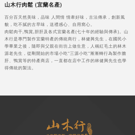
山木行肉鬆 (宜蘭名產)
百分百天然美味，品味 人間情 情牽好味，古法傳承，創新風
貌，吃不膩的古早味，送禮感心、自用窩心。
肉鬆肉干,鴨賞,胆肝及各式宜蘭名產(七十年的經驗與傳承)。山
木行是專門製作宜蘭特產的傳統商行，林健興先生，在國民小
學畢業之後，隨即與父親在街坊上做生意，人稱紅毛土的林木
源老先生，從剛開始的市場小吃"三源小吃"漸漸轉行為製作膽
肝、鴨賞等的特產商店，一直都在店中工作的林健興先生也學
得傳統的製法。