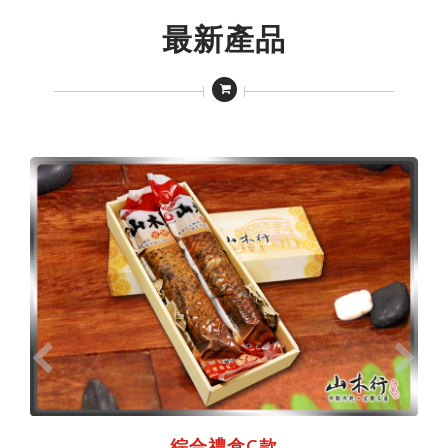
最新產品
綜合禮盒C款