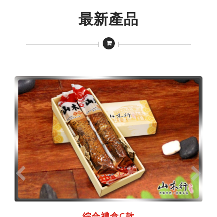
最新產品
綜合禮盒C款