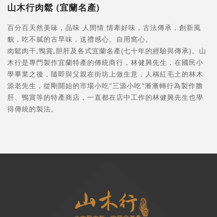
山木行肉鬆 (宜蘭名產)
百分百天然美味，品味 人間情 情牽好味，古法傳承，創新風
貌，吃不膩的古早味，送禮感心、自用窩心。
肉鬆肉干,鴨賞,胆肝及各式宜蘭名產(七十年的經驗與傳承)。山
木行是專門製作宜蘭特產的傳統商行，林健興先生，在國民小
學畢業之後，隨即與父親在街坊上做生意，人稱紅毛土的林木
源老先生，從剛開始的市場小吃"三源小吃"漸漸轉行為製作膽
肝、鴨賞等的特產商店，一直都在店中工作的林健興先生也學
得傳統的製法。