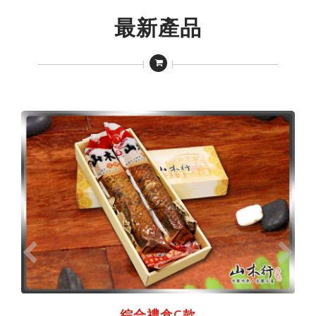
最新產品
綜合禮盒C款