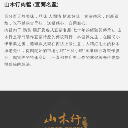
山木行肉鬆 (宜蘭名產)
百分百天然美味，品味 人間情 情牽好味，古法傳承，創新風
貌，吃不膩的古早味，送禮感心、自用窩心。
肉鬆肉干,鴨賞,胆肝及各式宜蘭名產(七十年的經驗與傳承)。山
木行是專門製作宜蘭特產的傳統商行，林健興先生，在國民小
學畢業之後，隨即與父親在街坊上做生意，人稱紅毛土的林木
源老先生，從剛開始的市場小吃"三源小吃"漸漸轉行為製作膽
肝、鴨賞等的特產商店，一直都在店中工作的林健興先生也學
得傳統的製法。