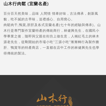
山木行肉鬆 (宜蘭名產)
百分百天然美味，品味 人間情 情牽好味，古法傳承，創新風
貌，吃不膩的古早味，送禮感心、自用窩心。
肉鬆肉干,鴨賞,胆肝及各式宜蘭名產(七十年的經驗與傳承)。山
木行是專門製作宜蘭特產的傳統商行，林健興先生，在國民小
學畢業之後，隨即與父親在街坊上做生意，人稱紅毛土的林木
源老先生，從剛開始的市場小吃"三源小吃"漸漸轉行為製作膽
肝、鴨賞等的特產商店，一直都在店中工作的林健興先生也學
得傳統的製法。