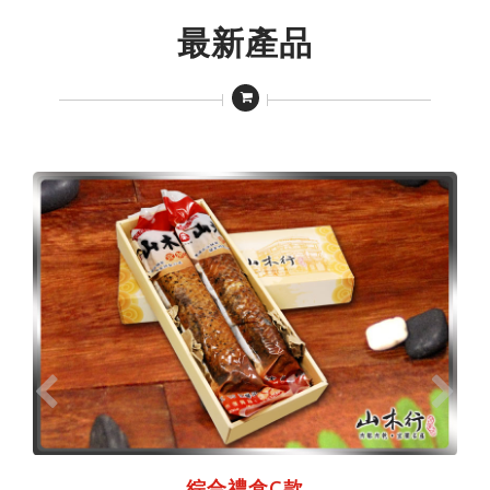
最新產品
綜合禮盒C款