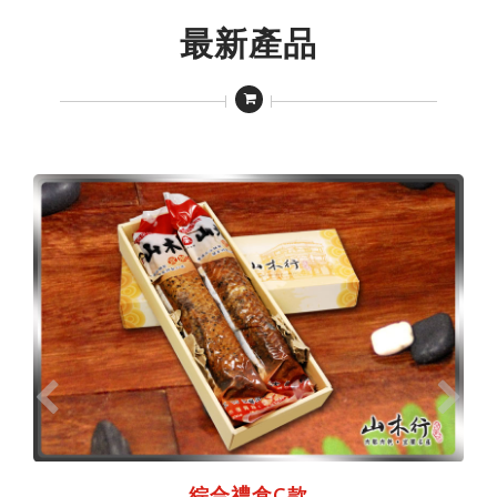
最新產品
綜合禮盒C款