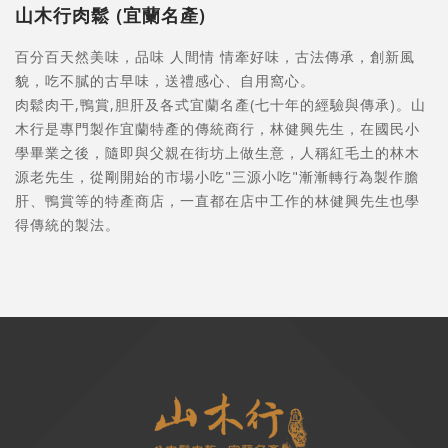
山木行肉鬆 (宜蘭名產)
百分百天然美味，品味 人間情 情牽好味，古法傳承，創新風
貌，吃不膩的古早味，送禮感心、自用窩心。
肉鬆肉干,鴨賞,胆肝及各式宜蘭名產(七十年的經驗與傳承)。山
木行是專門製作宜蘭特產的傳統商行，林健興先生，在國民小
學畢業之後，隨即與父親在街坊上做生意，人稱紅毛土的林木
源老先生，從剛開始的市場小吃"三源小吃"漸漸轉行為製作膽
肝、鴨賞等的特產商店，一直都在店中工作的林健興先生也學
得傳統的製法。