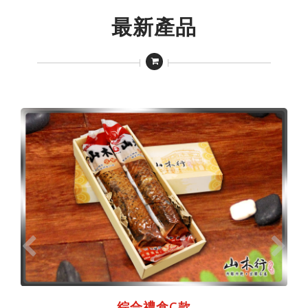
最新產品
綜合禮盒C款