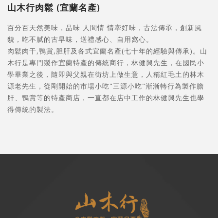
山木行肉鬆 (宜蘭名產)
百分百天然美味，品味 人間情 情牽好味，古法傳承，創新風
貌，吃不膩的古早味，送禮感心、自用窩心。
肉鬆肉干,鴨賞,胆肝及各式宜蘭名產(七十年的經驗與傳承)。山
木行是專門製作宜蘭特產的傳統商行，林健興先生，在國民小
學畢業之後，隨即與父親在街坊上做生意，人稱紅毛土的林木
源老先生，從剛開始的市場小吃"三源小吃"漸漸轉行為製作膽
肝、鴨賞等的特產商店，一直都在店中工作的林健興先生也學
得傳統的製法。