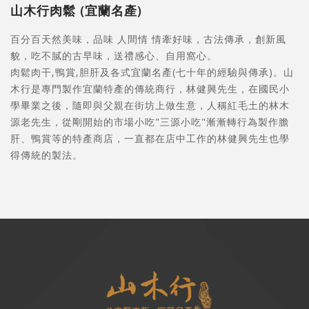
山木行肉鬆 (宜蘭名產)
百分百天然美味，品味 人間情 情牽好味，古法傳承，創新風
貌，吃不膩的古早味，送禮感心、自用窩心。
肉鬆肉干,鴨賞,胆肝及各式宜蘭名產(七十年的經驗與傳承)。山
木行是專門製作宜蘭特產的傳統商行，林健興先生，在國民小
學畢業之後，隨即與父親在街坊上做生意，人稱紅毛土的林木
源老先生，從剛開始的市場小吃"三源小吃"漸漸轉行為製作膽
肝、鴨賞等的特產商店，一直都在店中工作的林健興先生也學
得傳統的製法。