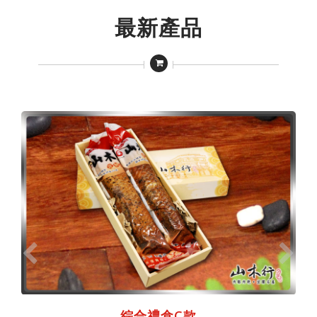
最新產品
綜合禮盒C款