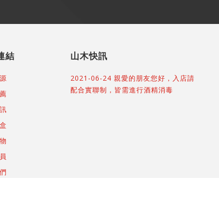
連結
山木快訊
源
2021-06-24 親愛的朋友您好，入店請
配合實聯制，皆需進行酒精消毒
薦
訊
盒
物
員
們