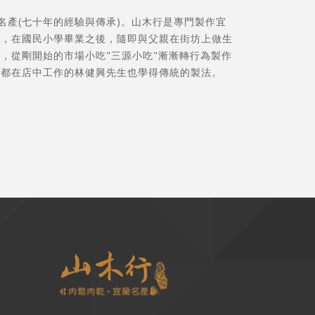
蘭名產(七十年的經驗與傳承)。山木行是專門製作宜
生，在國民小學畢業之後，隨即與父親在街坊上做生
，從剛開始的市場小吃"三源小吃"漸漸轉行為製作
直都在店中工作的林健興先生也學得傳統的製法。