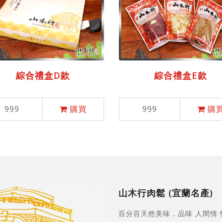
綜合禮盒D款
綜合禮盒E款
999
購買
999
購
山木行肉鬆 (宜蘭名產)
百分百天然美味，品味 人間情