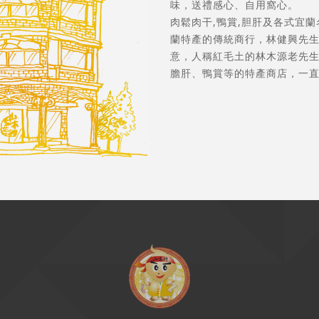
味，送禮感心、自用窩心。
肉鬆肉干,鴨賞,胆肝及各式宜
蘭特產的傳統商行，林健興先
意，人稱紅毛土的林木源老先生
膽肝、鴨賞等的特產商店，一