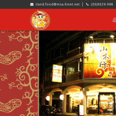
iland.food@msa.hinet.net
(03)9329-998