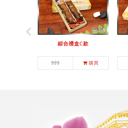
綜合禮盒C款
999
購買