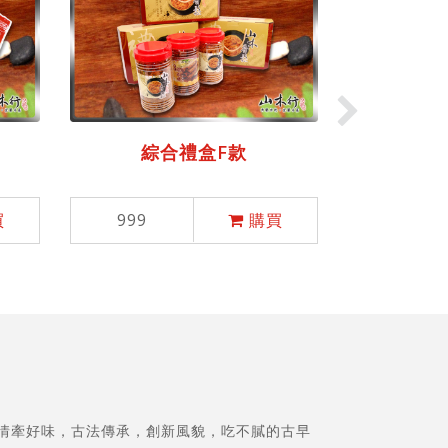
綜合禮
999
綜合禮盒F款
買
999
購買
 情牽好味，古法傳承，創新風貌，吃不膩的古早