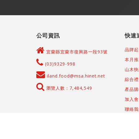
公司資訊
快速
品牌起
宜蘭縣宜蘭市復興路一段93號
本月推
(03)9329-998
山木快
iland.food@msa.hinet.net
綜合禮
瀏覽人數：7,484,549
產品購
加入會
聯絡我