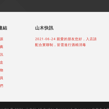
連結
山木快訊
源
2021-06-24 親愛的朋友您好，入店請
配合實聯制，皆需進行酒精消毒
薦
訊
盒
物
員
們