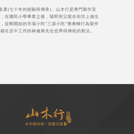
蘭名產(七十年的經驗與傳承)。山木行是專門製作宜
生，在國民小學畢業之後，隨即與父親在街坊上做生
，從剛開始的市場小吃"三源小吃"漸漸轉行為製作
直都在店中工作的林健興先生也學得傳統的製法。