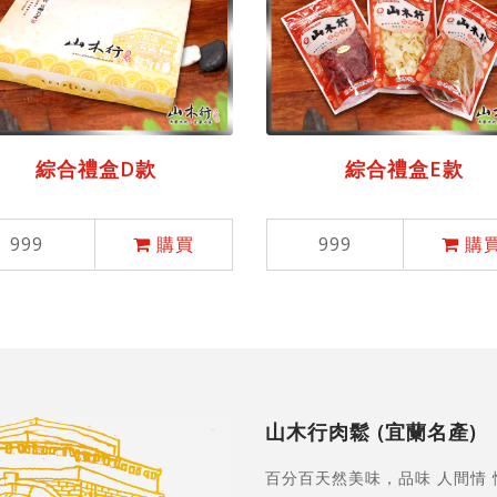
綜合禮盒D款
綜合禮盒E款
999
購買
999
購
山木行肉鬆 (宜蘭名產)
百分百天然美味，品味 人間情