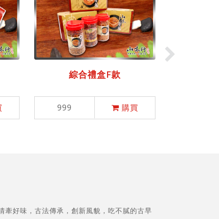
綜合禮
999
綜合禮盒F款
買
999
購買
 情牽好味，古法傳承，創新風貌，吃不膩的古早