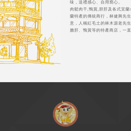
味，送禮感心、自用窩心。
肉鬆肉干,鴨賞,胆肝及各式宜
蘭特產的傳統商行，林健興先
意，人稱紅毛土的林木源老先生
膽肝、鴨賞等的特產商店，一