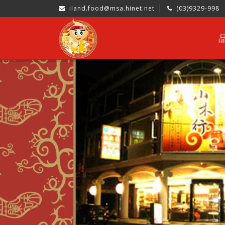
iland.food@msa.hinet.net
(03)9329-998