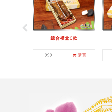
綜合禮盒C款
999
購買