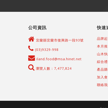
公司資訊
快速
品牌起
宜蘭縣宜蘭市復興路一段93號
本月推
(03)9329-998
山木快
iland.food@msa.hinet.net
綜合禮
瀏覽人數：7,477,824
產品購
加入會
聯絡我