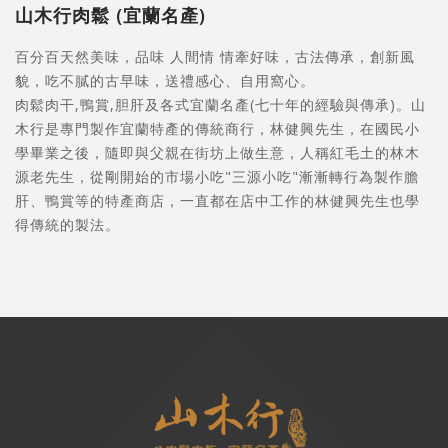
山木行肉鬆 (宜蘭名產)
百分百天然美味，品味 人間情 情牽好味，古法傳承，創新風
貌，吃不膩的古早味，送禮感心、自用窩心。
肉鬆肉干,鴨賞,胆肝及各式宜蘭名產(七十年的經驗與傳承)。山
木行是專門製作宜蘭特產的傳統商行，林健興先生，在國民小
學畢業之後，隨即與父親在街坊上做生意，人稱紅毛土的林木
源老先生，從剛開始的市場小吃"三源小吃"漸漸轉行為製作膽
肝、鴨賞等的特產商店，一直都在店中工作的林健興先生也學
得傳統的製法。