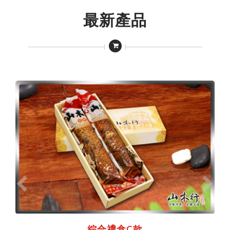
最新產品
綜合禮盒C款