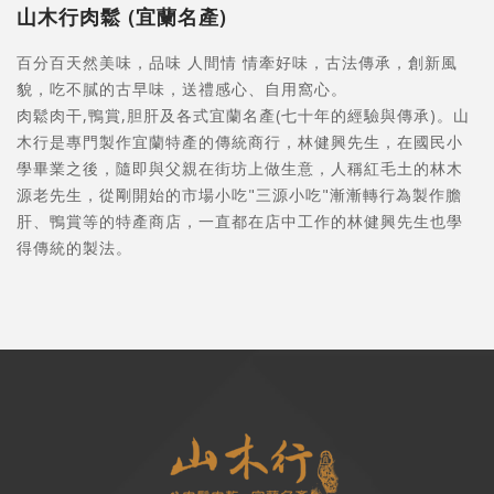
山木行肉鬆 (宜蘭名產)
百分百天然美味，品味 人間情 情牽好味，古法傳承，創新風
貌，吃不膩的古早味，送禮感心、自用窩心。
肉鬆肉干,鴨賞,胆肝及各式宜蘭名產(七十年的經驗與傳承)。山
木行是專門製作宜蘭特產的傳統商行，林健興先生，在國民小
學畢業之後，隨即與父親在街坊上做生意，人稱紅毛土的林木
源老先生，從剛開始的市場小吃"三源小吃"漸漸轉行為製作膽
肝、鴨賞等的特產商店，一直都在店中工作的林健興先生也學
得傳統的製法。