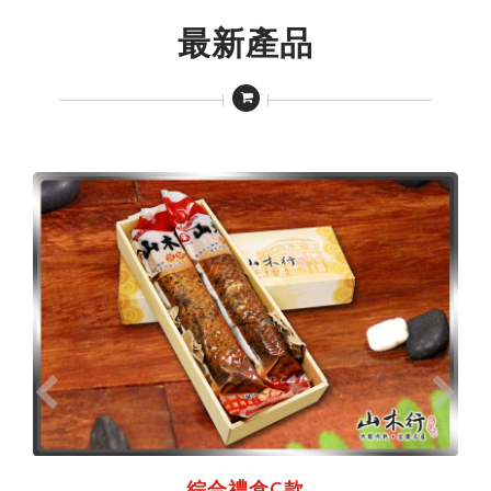
最新產品
綜合禮盒C款