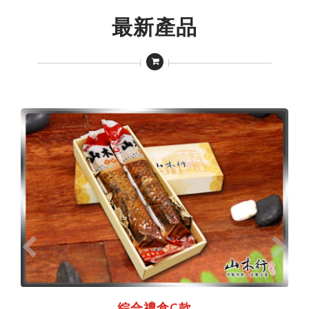
最新產品
綜合禮盒C款