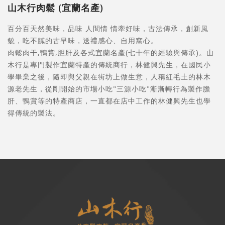
山木行肉鬆 (宜蘭名產)
百分百天然美味，品味 人間情 情牽好味，古法傳承，創新風
貌，吃不膩的古早味，送禮感心、自用窩心。
肉鬆肉干,鴨賞,胆肝及各式宜蘭名產(七十年的經驗與傳承)。山
木行是專門製作宜蘭特產的傳統商行，林健興先生，在國民小
學畢業之後，隨即與父親在街坊上做生意，人稱紅毛土的林木
源老先生，從剛開始的市場小吃"三源小吃"漸漸轉行為製作膽
肝、鴨賞等的特產商店，一直都在店中工作的林健興先生也學
得傳統的製法。