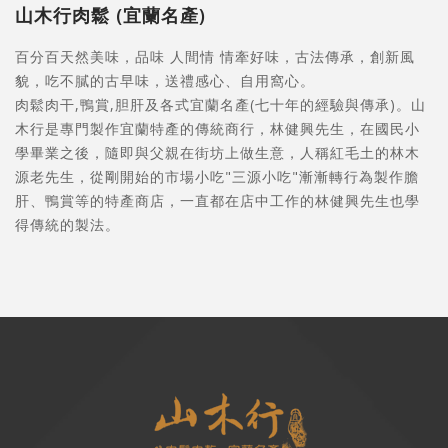
山木行肉鬆 (宜蘭名產)
百分百天然美味，品味 人間情 情牽好味，古法傳承，創新風
貌，吃不膩的古早味，送禮感心、自用窩心。
肉鬆肉干,鴨賞,胆肝及各式宜蘭名產(七十年的經驗與傳承)。山
木行是專門製作宜蘭特產的傳統商行，林健興先生，在國民小
學畢業之後，隨即與父親在街坊上做生意，人稱紅毛土的林木
源老先生，從剛開始的市場小吃"三源小吃"漸漸轉行為製作膽
肝、鴨賞等的特產商店，一直都在店中工作的林健興先生也學
得傳統的製法。