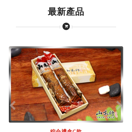
最新產品
綜合禮盒C款