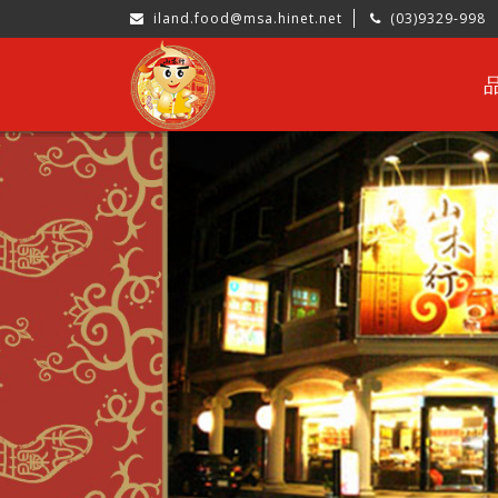
iland.food@msa.hinet.net
(03)9329-998