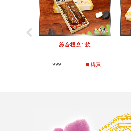
綜合禮盒C款
999
購買