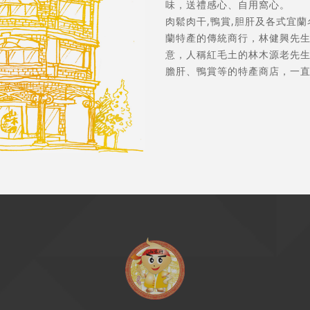
味，送禮感心、自用窩心。
肉鬆肉干,鴨賞,胆肝及各式宜
蘭特產的傳統商行，林健興先
意，人稱紅毛土的林木源老先生
膽肝、鴨賞等的特產商店，一