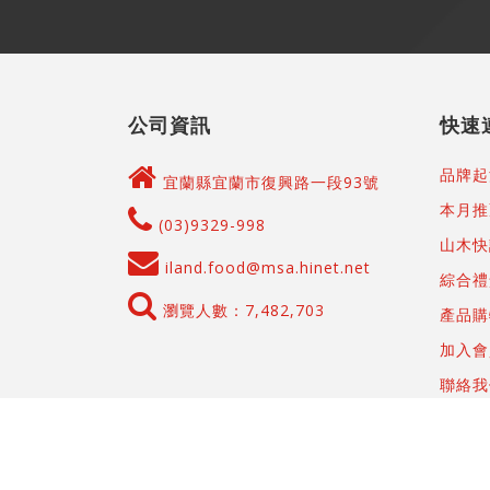
公司資訊
快速
品牌起
宜蘭縣宜蘭市復興路一段93號
本月推
(03)9329-998
山木快
iland.food@msa.hinet.net
綜合禮
瀏覽人數：7,482,703
產品購
加入會
聯絡我