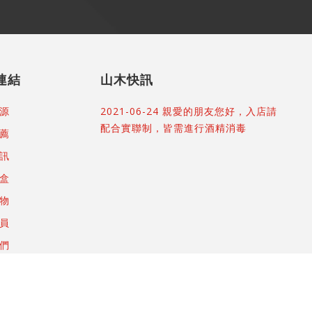
連結
山木快訊
源
2021-06-24 親愛的朋友您好，入店請
配合實聯制，皆需進行酒精消毒
薦
訊
盒
物
員
們