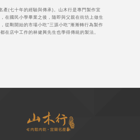
蘭名產(七十年的經驗與傳承)。山木行是專門製作宜
生，在國民小學畢業之後，隨即與父親在街坊上做生
，從剛開始的市場小吃"三源小吃"漸漸轉行為製作
直都在店中工作的林健興先生也學得傳統的製法。