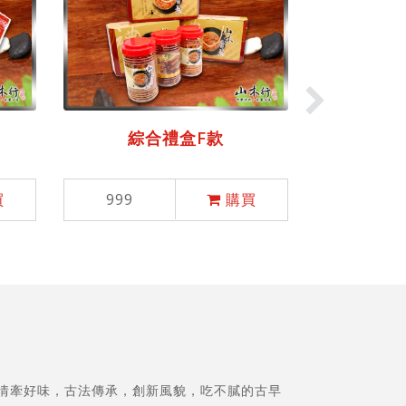
綜合禮
999
綜合禮盒F款
買
999
購買
 情牽好味，古法傳承，創新風貌，吃不膩的古早