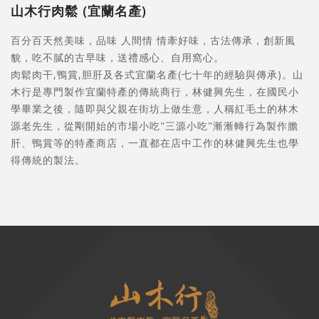
山木行肉鬆 (宜蘭名產)
百分百天然美味，品味 人間情 情牽好味，古法傳承，創新風
貌，吃不膩的古早味，送禮感心、自用窩心。
肉鬆肉干,鴨賞,胆肝及各式宜蘭名產(七十年的經驗與傳承)。山
木行是專門製作宜蘭特產的傳統商行，林健興先生，在國民小
學畢業之後，隨即與父親在街坊上做生意，人稱紅毛土的林木
源老先生，從剛開始的市場小吃"三源小吃"漸漸轉行為製作膽
肝、鴨賞等的特產商店，一直都在店中工作的林健興先生也學
得傳統的製法。