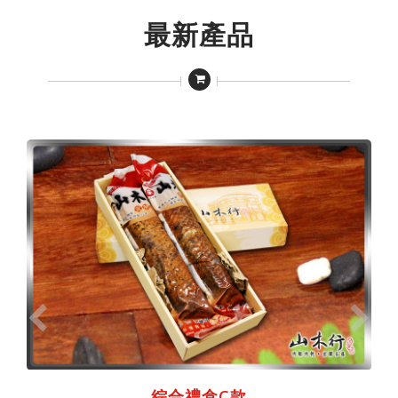
最新產品
綜合禮盒C款