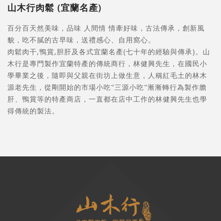
山木行肉鬆 (宜蘭名產)
百分百天然美味，品味 人間情 情牽好味，古法傳承，創新風
貌，吃不膩的古早味，送禮感心、自用窩心。
肉鬆肉干,鴨賞,胆肝及各式宜蘭名產(七十年的經驗與傳承)。山
木行是專門製作宜蘭特產的傳統商行，林健興先生，在國民小
學畢業之後，隨即與父親在街坊上做生意，人稱紅毛土的林木
源老先生，從剛開始的市場小吃"三源小吃"漸漸轉行為製作膽
肝、鴨賞等的特產商店，一直都在店中工作的林健興先生也學
得傳統的製法。