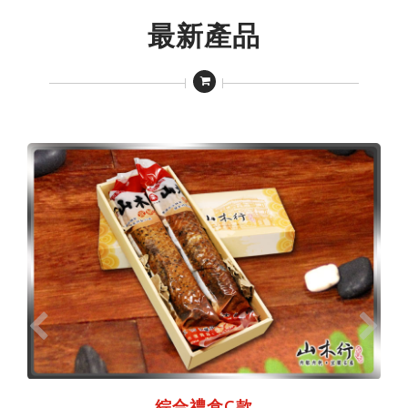
最新產品
綜合禮盒C款